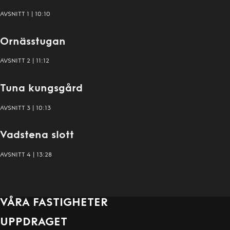
AVSNITT
1
|
10:10
Vasaminnet
:
Avsnitt
1
Ornässtugan
AVSNITT
2
|
11:12
Vasaminnet
:
Avsnitt
2
Tuna kungsgård
AVSNITT
3
|
10:13
Vasaminnet
:
Avsnitt
3
Vadstena slott
AVSNITT
4
|
13:28
Vasaminnet
:
Avsnitt
4
VÅRA FASTIGHETER
UPPDRAGET