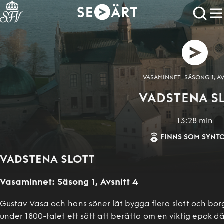
VASAMINNET: SÄSONG 1, AV
VADSTENA S
13:28
min
FINNS SOM SYNT
VADSTENA SLOTT
Vasaminnet
:
Säsong 1
, Avsnitt
4
Gustav Vasa och hans söner lät bygga flera slott och bor
under 1800-talet ett sätt att berätta om en viktig epok d