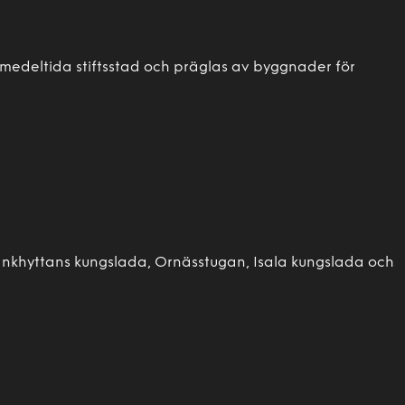
m medeltida stiftsstad och präglas av byggnader för
Rankhyttans kungslada, Ornässtugan, Isala kungslada och