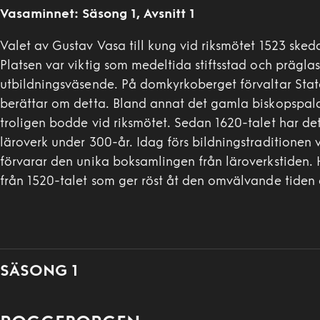
Vasaminnet
:
Säsong 1
, Avsnitt
1
Valet av Gustav Vasa till kung vid riksmötet 1523 sked
Platsen var viktig som medeltida stiftsstad och prägla
utbildningsväsende. På domkyrkoberget förvaltar Stat
berättar om detta. Bland annat det gamla biskopspal
troligen bodde vid riksmötet. Sedan 1620-talet har de
läroverk under 300-år. Idag förs bildningstraditionen
förvarar den unika boksamlingen från läroverkstiden.
från 1520-talet som ger röst åt den omvälvande tiden 
SÄSONG 1