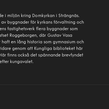
de i miljön kring Domkyrkan i Strängnäs.
s av byggnader för kyrkans förvaltning och
ens fastighetsverk flera byggnader som
atset Roggeborgen, där Gustav Vasa
t haft en lång historia som gymnasium och
 vidare genom att Kungliga biblioteket här
 Här finns också det spännande brevfyndet
efter kungavalet.