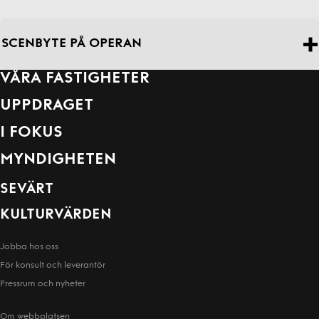
SCENBYTE PÅ OPERAN
VÅRA FASTIGHETER
UPPDRAGET
I FOKUS
MYNDIGHETEN
SEVÄRT
KULTURVÄRDEN
Jobba hos oss
För konsult och leverantör
Pressrum och nyheter
Om webbplatsen