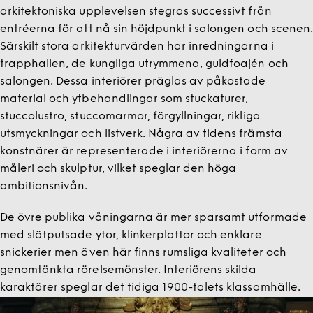
arkitektoniska upplevelsen stegras successivt från
entréerna för att nå sin höjdpunkt i salongen och scenen.
Särskilt stora arkitekturvärden har inredningarna i
trapphallen, de kungliga utrymmena, guldfoajén och
salongen. Dessa interiörer präglas av påkostade
material och ytbehandlingar som stuckaturer,
stuccolustro, stuccomarmor, förgyllningar, rikliga
utsmyckningar och listverk. Några av tidens främsta
konstnärer är representerade i interiörerna i form av
måleri och skulptur, vilket speglar den höga
ambitionsnivån.
De övre publika våningarna är mer sparsamt utformade
med slätputsade ytor, klinkerplattor och enklare
snickerier men även här finns rumsliga kvaliteter och
genomtänkta rörelsemönster. Interiörens skilda
karaktärer speglar det tidiga 1900-talets klassamhälle.