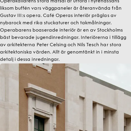
Operakällarens stora matsal är utförd i nyrenässans
liksom buffén vars väggpaneler är återanvända från
Gustav III:s opera. Café Operas interiör präglas av
nybarock med rika stuckaturer och takmålningar.
Operabarens boaserade interiör är en av Stockholms
bäst bevarade jugendinredningar. Interiörerna i tillägg
av arkitekterna Peter Celsing och Nils Tesch har stora
arkitektoniska värden. Allt är genomtänkt in i minsta
detalj i dessa inredningar.