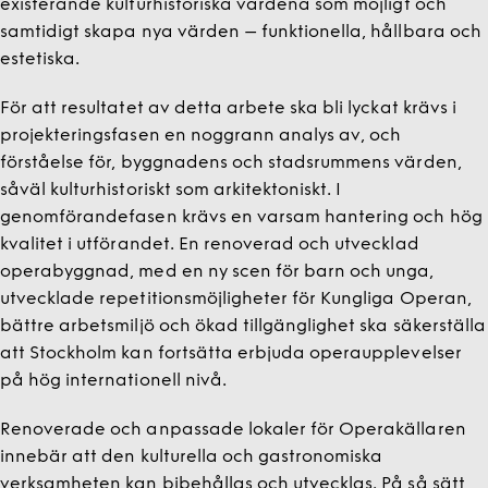
existerande kulturhistoriska värdena som möjligt och
samtidigt skapa nya värden – funktionella, hållbara och
estetiska.
För att resultatet av detta arbete ska bli lyckat krävs i
projekteringsfasen en noggrann analys av, och
förståelse för, byggnadens och stadsrummens värden,
såväl kulturhistoriskt som arkitektoniskt. I
genomförandefasen krävs en varsam hantering och hög
kvalitet i utförandet. En renoverad och utvecklad
operabyggnad, med en ny scen för barn och unga,
utvecklade repetitionsmöjligheter för Kungliga Operan,
bättre arbetsmiljö och ökad tillgänglighet ska säkerställa
att Stockholm kan fortsätta erbjuda operaupplevelser
på hög internationell nivå.
Renoverade och anpassade lokaler för Operakällaren
innebär att den kulturella och gastronomiska
verksamheten kan bibehållas och utvecklas. På så sätt