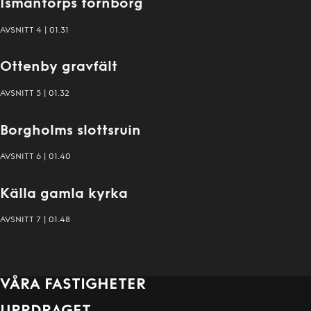
Ismantorps fornborg
Avsnitt
3
Fornminnen
AVSNITT
4
|
01.31
- Ny
Säsong!
:
Ottenby gravfält
Avsnitt
4
Fornminnen
AVSNITT
5
|
01.32
- Ny
Säsong!
:
Borgholms slottsruin
Avsnitt
5
Fornminnen
AVSNITT
6
|
01.40
- Ny
Säsong!
:
Källa gamla kyrka
Avsnitt
6
Fornminnen
AVSNITT
7
|
01.48
- Ny
Säsong!
:
Avsnitt
7
VÅRA FASTIGHETER