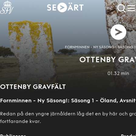
FORNMINNEN - NY SÄSONG!: SÄSONG 1 
OTTENBY GRA
01.32
min
OTTENBY GRAVFÄLT
Fornminnen - Ny Säsong!
:
Säsong 1 - Öland
, Avsni
Redan på den yngre järnåldern låg det en by här och grav
fortfarande kvar.