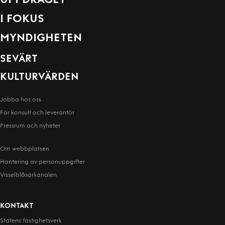
UPPDRAGET
I FOKUS
MYNDIGHETEN
SEVÄRT
KULTURVÄRDEN
Jobba hos oss
För konsult och leverantör
Pressrum och nyheter
Om webbplatsen
Hantering av person­uppgifter
Visselblåsarkanalen
KONTAKT
Statens fastighetsverk