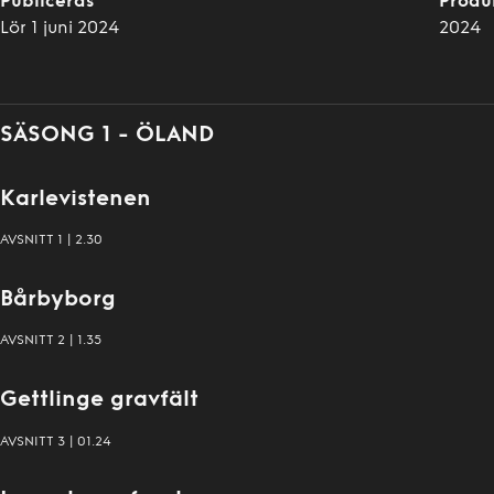
Publiceras
Produ
Lör 1 juni 2024
2024
SÄSONG 1 - ÖLAND
Karlevistenen
Fornminnen
AVSNITT
1
|
2.30
- Ny
Säsong!
:
Bårbyborg
Avsnitt
1
Fornminnen
AVSNITT
2
|
1.35
- Ny
Säsong!
:
Gettlinge gravfält
Avsnitt
2
Fornminnen
AVSNITT
3
|
01.24
- Ny
Säsong!
: