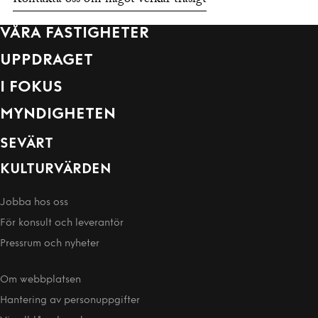
Kontakta oss om något verkar trasigt
VÅRA FASTIGHETER
UPPDRAGET
I FOKUS
MYNDIGHETEN
SEVÄRT
KULTURVÄRDEN
Jobba hos oss
För konsult och leverantör
Pressrum och nyheter
Om webbplatsen
Hantering av person­uppgifter