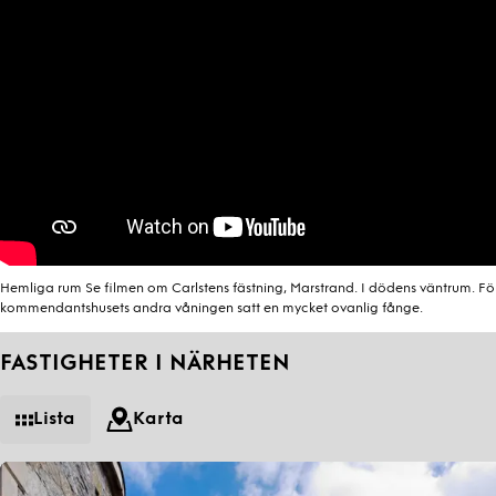
Hemliga rum Se filmen om Carlstens fästning, Marstrand. I dödens väntrum. För 
kommendantshusets andra våningen satt en mycket ovanlig fånge.
FASTIGHETER I NÄRHETEN
Lista
Karta