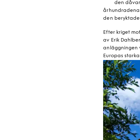
den dåvar
århundradena o
den beryktade
Efter kriget m
av Erik Dahlbe
anläggningen v
Europas starka