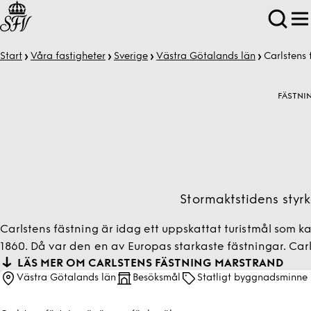
Start
Våra fastigheter
Sverige
Västra Götalands län
Carlstens
FÄSTNI
Stormaktstidens styrk
Carlstens fästning är idag ett uppskattat turistmål som
1860. Då var den en av Europas starkaste fästningar. Ca
LÄS MER OM CARLSTENS FÄSTNING MARSTRAND
Västra Götalands län
Besöksmål
Statligt byggnadsminne