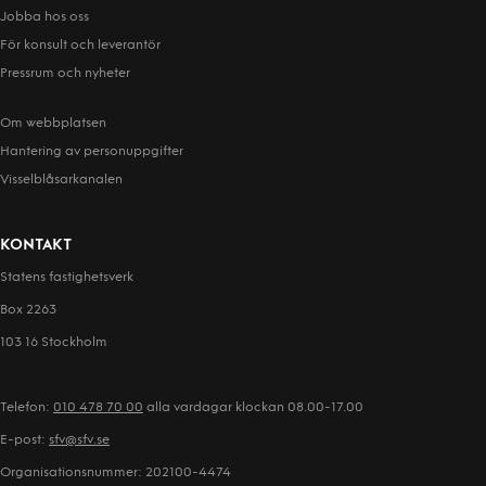
Jobba hos oss
För konsult och leverantör
Pressrum och nyheter
Om webbplatsen
Hantering av person­uppgifter
Visselblåsarkanalen
KONTAKT
Statens fastighetsverk
Box 2263
103 16 Stockholm
Telefon:
010 478 70 00
alla vardagar klockan 08.00-17.00
E-post:
sfv@sfv.se
Organisationsnummer: 202100-4474