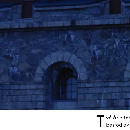
T
vå år efte
bestod av 