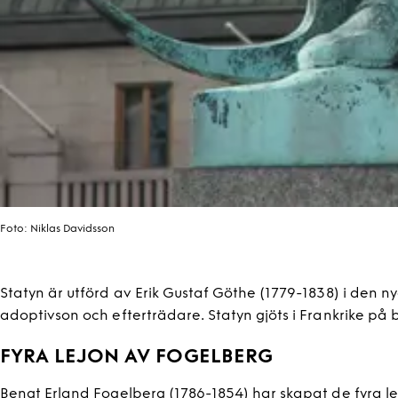
Foto:
Niklas Davidsson
Statyn är utförd av Erik Gustaf Göthe (1779-1838) i den n
adoptivson och efterträdare. Statyn gjöts i Frankrike 
FYRA LEJON AV FOGELBERG
Bengt Erland Fogelberg (1786-1854) har skapat de fyra le