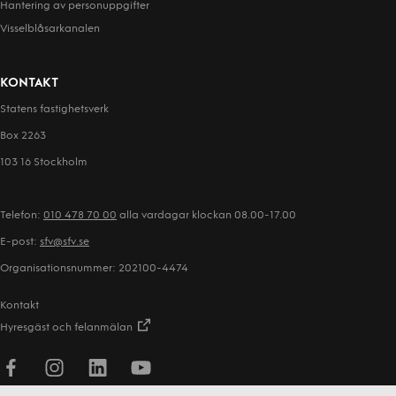
Hantering av person­uppgifter
Visselblåsarkanalen
KONTAKT
Statens fastighetsverk
Box 2263
103 16 Stockholm
Telefon:
010 478 70 00
alla vardagar klockan 08.00-17.00
E-post:
sfv@sfv.se
Organisationsnummer: 202100-4474
Kontakt
Hyresgäst och felanmälan