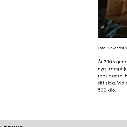
Foto:
Alexandru 
År 2003 geno
nya tramphju
repslagare, 
sitt slag. Vi
500 kilo.