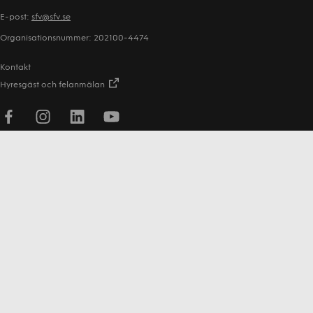
E-post:
sfv@sfv.se
Organisationsnummer: 202100-4474
Kontakt
Hyresgäst och felanmälan