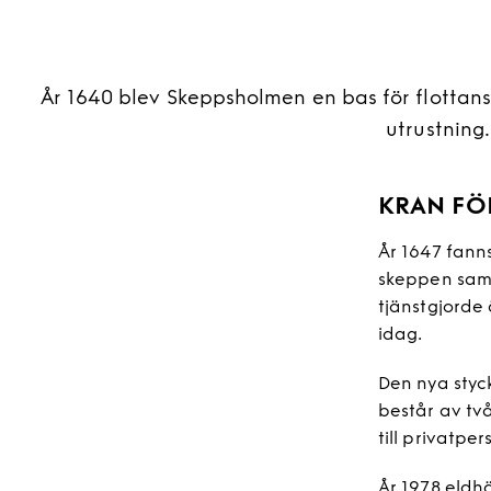
År 1640 blev Skeppsholmen en bas för flottans
utrustning
KRAN FÖ
År 1647 fann
skeppen samt
tjänstgjorde 
idag.
Den nya styc
består av tv
till privatpe
År 1978 eldh