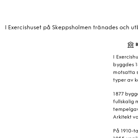
I Exercishuset på Skeppsholmen tränades och utb
B
I Exercish
byggdes 18
motsatta s
typer av k
1877 byggd
fullskalig
tempelgav
Arkitekt v
På 1910-ta