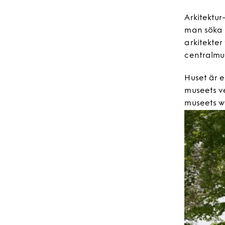
Arkitektur
man söka 
arkitekter
centralmu
Huset är 
museets ve
museets w