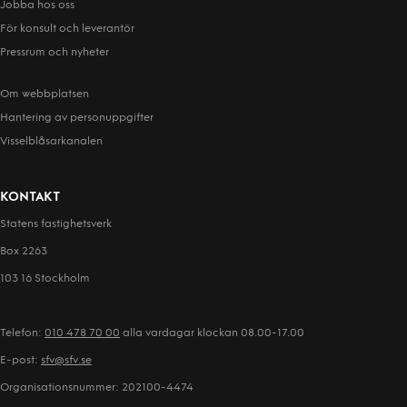
Jobba hos oss
För konsult och leverantör
Pressrum och nyheter
Om webbplatsen
Hantering av person­uppgifter
Visselblåsarkanalen
KONTAKT
Statens fastighetsverk
Box 2263
103 16 Stockholm
Telefon:
010 478 70 00
alla vardagar klockan 08.00-17.00
E-post:
sfv@sfv.se
Organisationsnummer: 202100-4474