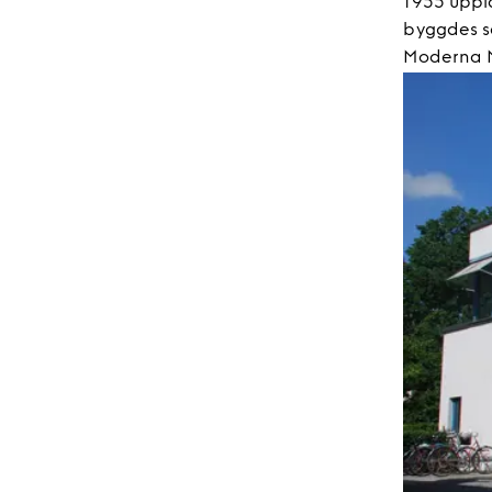
1955 upplä
byggdes se
Moderna 