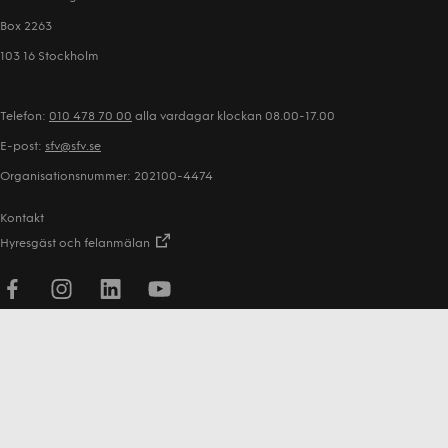
Box 2263
103 16 Stockholm
Telefon:
010 478 70 00
alla vardagar klockan 08.00-17.00
E-post:
sfv@sfv.se
Organisationsnummer: 202100-4474
Kontakt
Hyresgäst och felanmälan