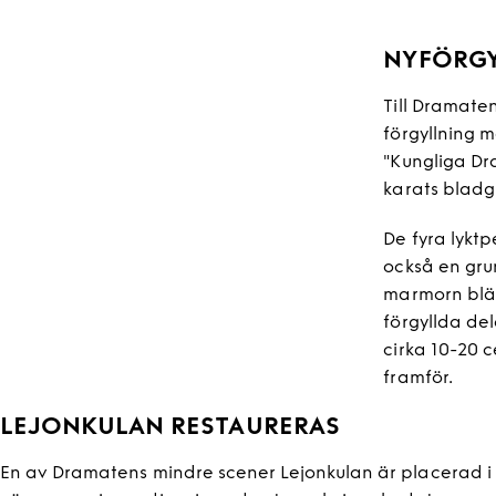
NYFÖRGY
Till Dramate
förgyllning 
"Kungliga Dr
karats bladg
De fyra lykt
också en gru
marmorn bläs
förgyllda de
cirka 10-20 
framför.
LEJONKULAN RESTAURERAS
En av Dramatens mindre scener Lejonkulan är placerad i 