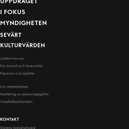
UPPDRAGET
I FOKUS
MYNDIGHETEN
SEVÄRT
KULTURVÄRDEN
Jobba hos oss
För konsult och leverantör
Pressrum och nyheter
Om webbplatsen
Hantering av person­uppgifter
Visselblåsarkanalen
KONTAKT
Statens fastighetsverk