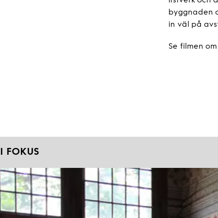
listverk och 
byggnaden oc
in väl på av
Se filmen om
I FOKUS