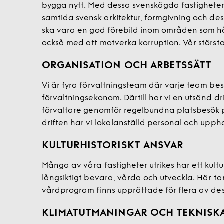
bygga nytt. Med dessa svenskägda fastigheter
samtida svensk arkitektur, formgivning och desi
ska vara en god förebild inom områden som hål
också med att motverka korruption. Vår störst
ORGANISATION OCH ARBETSSÄTT
Vi är fyra förvaltningsteam där varje team bes
förvaltningsekonom. Därtill har vi en utsänd dr
förvaltare genomför regelbundna platsbesök på 
driften har vi lokalanställd personal och upph
KULTURHISTORISKT ANSVAR
Många av våra fastigheter utrikes har ett kultu
långsiktigt bevara, vårda och utveckla. Här tar
vårdprogram finns upprättade för flera av des
KLIMATUTMANINGAR OCH TEKNISK