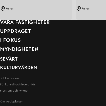
Asien
Asien
VÅRA FASTIGHETER
UPPDRAGET
I FOKUS
MYNDIGHETEN
SEVÄRT
KULTURVÄRDEN
Jobba hos oss
För konsult och leverantör
Pressrum och nyheter
Om webbplatsen