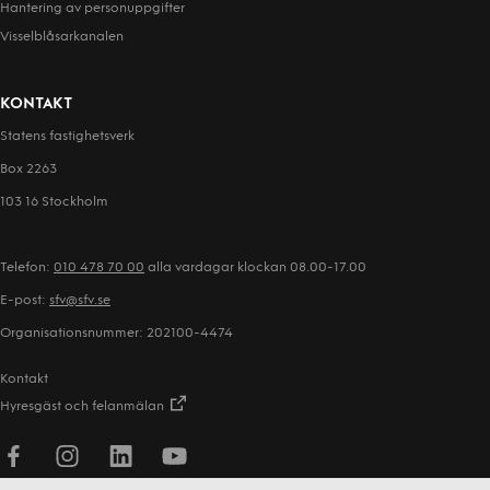
Hantering av person­uppgifter
Visselblåsarkanalen
KONTAKT
Statens fastighetsverk
Box 2263
103 16 Stockholm
Telefon:
010 478 70 00
alla vardagar klockan 08.00-17.00
E-post:
sfv@sfv.se
Organisationsnummer: 202100-4474
Kontakt
Hyresgäst och felanmälan