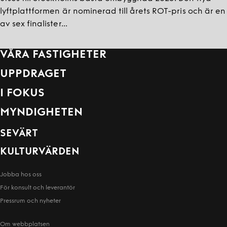
lyftplattformen är nominerad till årets ROT-pris och är en
av sex finalister...
VÅRA FASTIGHETER
UPPDRAGET
I FOKUS
MYNDIGHETEN
SEVÄRT
KULTURVÄRDEN
Jobba hos oss
För konsult och leverantör
Pressrum och nyheter
Om webbplatsen