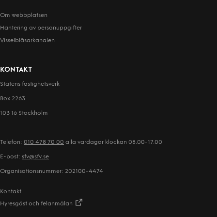
Om webbplatsen
Hantering av person­uppgifter
Visselblåsarkanalen
KONTAKT
Statens fastighetsverk
Box 2263
103 16 Stockholm
Telefon:
010 478 70 00
alla vardagar klockan 08.00-17.00
E-post:
sfv@sfv.se
Organisationsnummer: 202100-4474
Kontakt
Hyresgäst och felanmälan