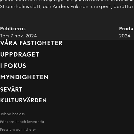
Strömsholms slott, och Anders Eriksson, urexpert, berätt
Publiceras
Produ
Tors 7 nov. 2024
2024
VÅRA FASTIGHETER
UPPDRAGET
I FOKUS
MYNDIGHETEN
SEVÄRT
KULTURVÄRDEN
Jobba hos oss
För konsult och leverantör
Pressrum och nyheter