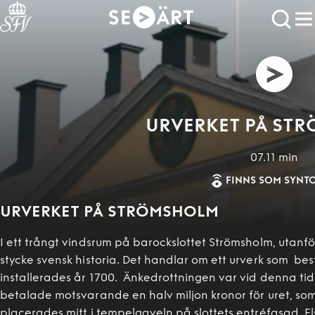
URVERKET PÅ ST
07.11
min
FINNS SOM SYNT
URVERKET PÅ STRÖMSHOLM
I ett trångt vindsrum på barockslottet Strömsholm, utanf
stycke svensk historia. Det handlar om ett urverk som be
installerades år 1700. Änkedrottningen var vid denna tid
betalade motsvarande en halv miljon kronor för uret, so
placerades mitt i tempelgaveln på slottets entréfasad. El