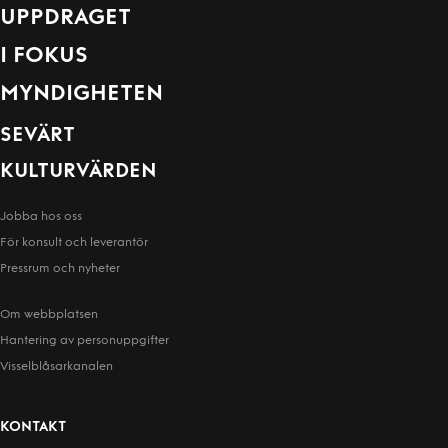
UPPDRAGET
I FOKUS
MYNDIGHETEN
SEVÄRT
KULTURVÄRDEN
Jobba hos oss
För konsult och leverantör
Pressrum och nyheter
Om webbplatsen
Hantering av person­uppgifter
Visselblåsarkanalen
KONTAKT