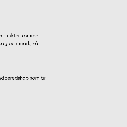
 synpunkter kommer
 skog och mark, så
andberedskap som är