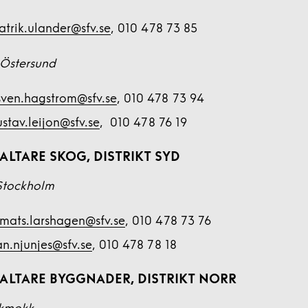
atrik.ulander@sfv.se
, 010 478 73 85
Östersund
sven.hagstrom@sfv.se
, 010 478 73 94
stav.leijon@sfv.se
, 010 478 76 19
LTARE SKOG, DISTRIKT SYD
 Stockholm
mats.larshagen@sfv.se
, 010 478 73 76
an.njunjes@sfv.se
, 010 478 78 18
ALTARE BYGGNADER, DISTRIKT NORR