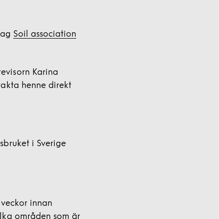
etag
Soil association
evisorn Karina
takta henne direkt
sbruket i Sverige
 veckor innan
ilka områden som är