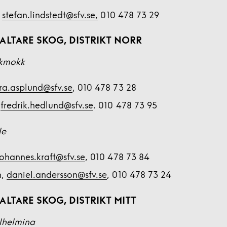
,
stefan.lindstedt@sfv.se,
010 478 73 29
ALTARE SKOG, DISTRIKT NORR
kkmokk
ra.asplund@sfv.se
, 010 478 73 28
,
fredrik.hedlund@sfv.se
. 010 478 73 95
le
johannes.kraft@sfv.se
, 010 478 73 84
n,
daniel.andersson@sfv.se
, 010 478 73 24
LTARE SKOG, DISTRIKT MITT
lhelmina