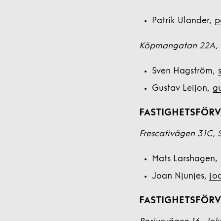
Patrik Ulander,
p
Köpmangatan 22A, 
Sven Hagström,
Gustav Leijon,
gu
FASTIGHETSFÖRVA
Frescativägen 31C,
Mats Larshagen,
Joan Njunjes,
jo
FASTIGHETSFÖRV