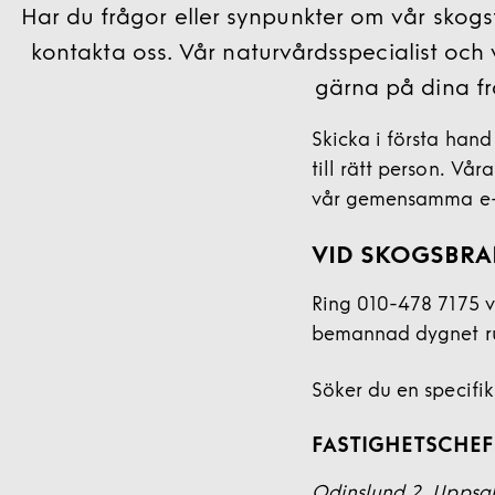
Har du frågor eller synpunkter om vår skog
kontakta oss. Vår naturvårdsspecialist och 
gärna på dina fr
Skicka i första hand 
till rätt person. Vår
vår gemensamma e-po
VID SKOGSBRA
Ring 010-478 7175 v
bemannad dygnet run
Söker du en specifik
FASTIGHETSCHEF
Odinslund 2, Uppsa