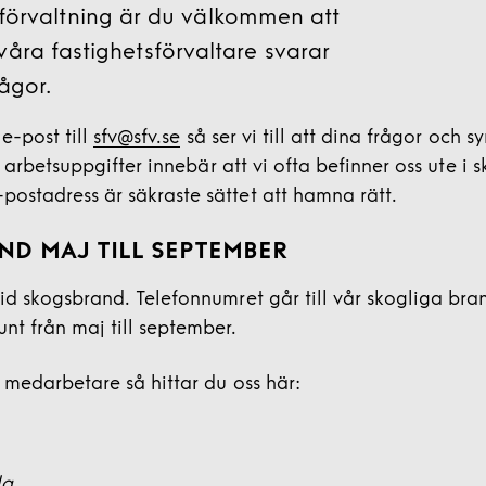
sförvaltning är du välkommen att
våra fastighetsförvaltare svarar
ågor.
e-post till
sfv@sfv.se
så ser vi till att dina frågor och
a arbetsuppgifter innebär att vi ofta befinner oss ute i
stadress är säkraste sättet att hamna rätt.
ND MAJ TILL SEPTEMBER
id skogsbrand. Telefonnumret går till vår skogliga br
t från maj till september.
 medarbetare så hittar du oss här:
la