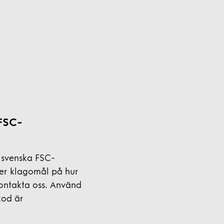
FSC-
n svenska FSC-
ler klagomål på hur
kontakta oss. Använd
kod är