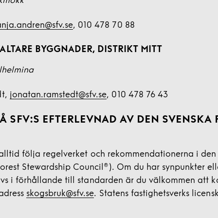
kkmokk
anja.andren@sfv.se
, 010 478 70 88
ALTARE BYGGNADER, DISTRIKT MITT
lhelmina
dt,
jonatan.ramstedt@sfv.se
, 010 478 76 43
Å SFV:S EFTERLEVNAD AV DEN SVENSKA 
 alltid följa regelverket och rekommendationerna i de
orest Stewardship Council®). Om du har synpunkter el
ivs i förhållande till standarden är du välkommen att 
tadress
skogsbruk@sfv.se
. Statens fastighetsverks licens