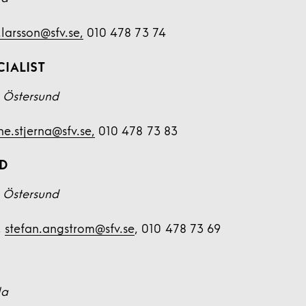
.larsson@sfv.se,
010 478 73 74
IALIST
 Östersund
ne.stjerna@sfv.se,
010 478 73 83
D
 Östersund
,
stefan.angstrom@sfv.se
, 010 478 73 69
la