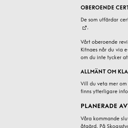
OBEROENDE CERT
De som utfärdar cert
.
Vårt oberoende revi
Kitnaes når du via 
om du inte tycker a
ALLMÄNT OM KL
Vill du veta mer om
finns ytterligare in
PLANERADE A
Våra kommande sluta
åtgärd. På Skogsst