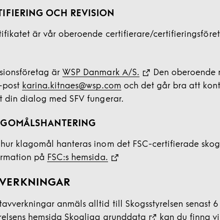
IFIERING OCH REVISION
ifikatet är vår oberoende certifierare/certifieringsför
sionsföretag är
WSP Danmark A/S.
Den oberoende r
e-post
karina.kitnaes@wsp.com
och det går bra att kon
tt din dialog med SFV fungerar.
AGOMÅLSHANTERING
 hur klagomål hanteras inom det FSC-certifierade skog
formation på
FSC:s hemsida.
VVERKNINGAR
vverkningar anmäls alltid till Skogsstyrelsen senast 6
yrelsens hemsida
Skogliga grunddata
kan du finna v