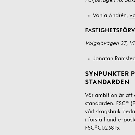
Porjusvägen 16, Jo
Vanja Andrén,
v
FASTIGHETSFÖRV
Volgsjövägen 27, Vi
Jonatan Ramste
SYNPUNKTER P
STANDARDEN
Vår ambition är att
standarden. FSC® (F
vårt skogsbruk bedr
i första hand e-pos
FSC®C023815.