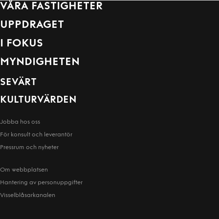
VÅRA FASTIGHETER
UPPDRAGET
I FOKUS
MYNDIGHETEN
SEVÄRT
KULTURVÄRDEN
Jobba hos oss
För konsult och leverantör
Pressrum och nyheter
Om webbplatsen
Hantering av person­uppgifter
Visselblåsarkanalen