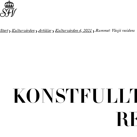
Start
Kulturvärden
Artiklar
Kulturvärden 4, 2021
Rummet: Växjö residens
KONSTFULLT
R