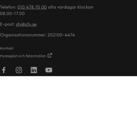
Telefon:
010 478 70 00
alla vardagar klockan
08.00-17.00
E-post:
sfv@sfv.se
Organisationsnummer: 202100-4474
Kontakt
Hyresgäst och felanmälan