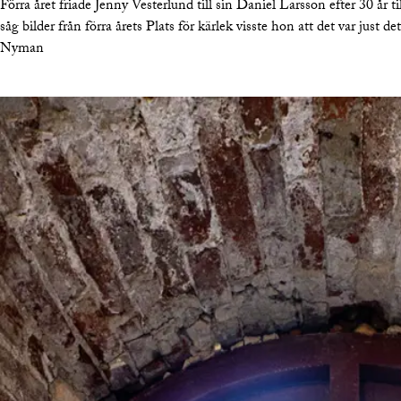
Förra året friade Jenny Vesterlund till sin Daniel Larsson efter 30 å
såg bilder från förra årets Plats för kärlek visste hon att det var just d
Nyman