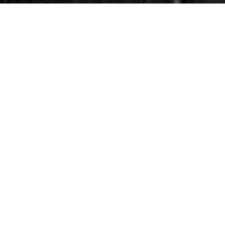
en sträckte sig från
år senare skulle föra
marna en del. En