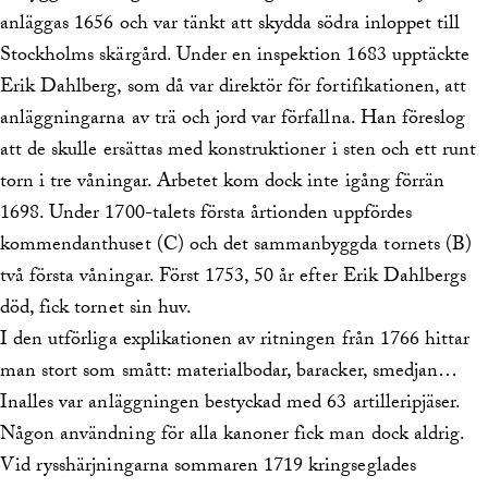
anläggas 1656 och var tänkt att skydda södra inloppet till
Stockholms skärgård. Under en inspektion 1683 upptäckte
Erik Dahlberg, som då var direktör för fortifikationen, att
anläggningarna av trä och jord var förfallna. Han föreslog
att de skulle ersättas med konstruktioner i sten och ett runt
torn i tre våningar. Arbetet kom dock inte igång förrän
1698. Under 1700-talets första årtionden uppfördes
kommendanthuset (C) och det sammanbyggda tornets (B)
två första våningar. Först 1753, 50 år efter Erik Dahlbergs
död, fick tornet sin huv.
I den utförliga explikationen av ritningen från 1766 hittar
man stort som smått: materialbodar, baracker, smedjan…
Inalles var anläggningen bestyckad med 63 artilleripjäser.
Någon användning för alla kanoner fick man dock aldrig.
Vid rysshärjningarna sommaren 1719 kringseglades