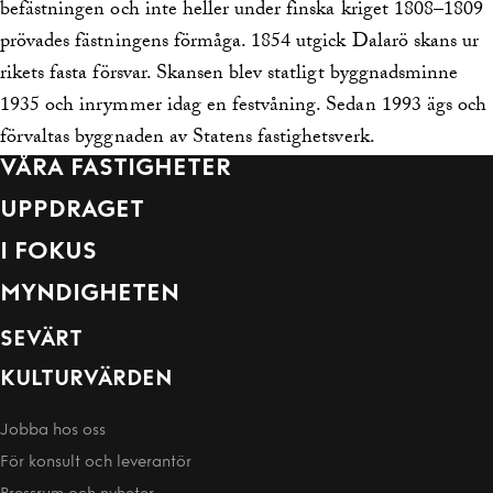
befästningen och inte heller under finska kriget 1808–1809
prövades fästningens förmåga. 1854 utgick Dalarö skans ur
rikets fasta försvar. Skansen blev statligt byggnadsminne
1935 och inrymmer idag en festvåning. Sedan 1993 ägs och
förvaltas byggnaden av Statens fastighetsverk.
VÅRA FASTIGHETER
UPPDRAGET
I FOKUS
MYNDIGHETEN
SEVÄRT
KULTURVÄRDEN
Jobba hos oss
För konsult och leverantör