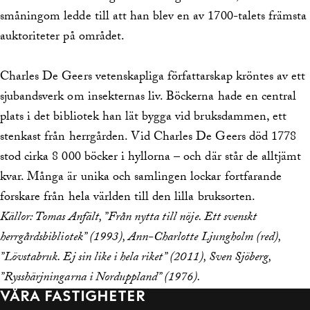
småningom ledde till att han blev en av 1700-talets främsta
auktoriteter på området.
Charles De Geers vetenskapliga författarskap kröntes av ett
sjubandsverk om insekternas liv. Böckerna hade en central
plats i det bibliotek han lät bygga vid bruksdammen, ett
stenkast från herrgården. Vid Charles De Geers död 1778
stod cirka 8 000 böcker i hyllorna – och där står de alltjämt
kvar. Många är unika och samlingen lockar fortfarande
forskare från hela världen till den lilla bruksorten.
Källor: Tomas Anfält, ”Från nytta till nöje. Ett svenskt
herrgårdsbibliotek” (1993), Ann-Charlotte Ljungholm (red),
”Lövstabruk. Ej sin like i hela riket” (2011), Sven Sjöberg,
”Rysshärjningarna i Norduppland” (1976).
VÅRA FASTIGHETER