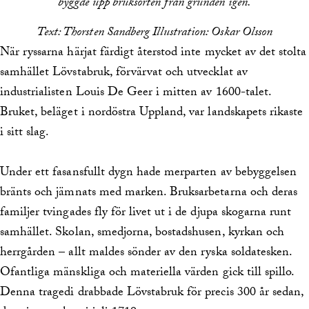
byggde upp bruksorten från grunden igen.
Text: Thorsten Sandberg Illustration: Oskar Olsson
När ryssarna härjat färdigt återstod inte mycket av det stolta
samhället Lövstabruk, förvärvat och utvecklat av
industrialisten Louis De Geer i mitten av 1600-talet.
Bruket, beläget i nordöstra Uppland, var landskapets rikaste
i sitt slag.
Under ett fasansfullt dygn hade merparten av bebyggelsen
bränts och jämnats med marken. Bruksarbetarna och deras
familjer tvingades fly för livet ut i de djupa skogarna runt
samhället. Skolan, smedjorna, bostadshusen, kyrkan och
herrgården – allt maldes sönder av den ryska soldatesken.
Ofantliga mänskliga och materiella värden gick till spillo.
Denna tragedi drabbade Lövstabruk för precis 300 år sedan,