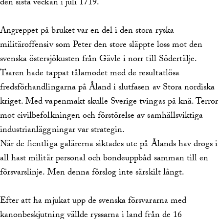
den sista veckan i juli 1719.
Angreppet på bruket var en del i den stora ryska
militäroffensiv som Peter den store släppte loss mot den
svenska östersjökusten från Gävle i norr till Södertälje.
Tsaren hade tappat tålamodet med de resultatlösa
fredsförhandlingarna på Åland i slutfasen av Stora nordiska
kriget. Med vapenmakt skulle Sverige tvingas på knä. Terror
mot civilbefolkningen och förstörelse av samhällsviktiga
industrianläggningar var strategin.
När de fientliga galärerna siktades ute på Ålands hav drogs i
all hast militär personal och bondeuppbåd samman till en
försvarslinje. Men denna förslog inte särskilt långt.
Efter att ha mjukat upp de svenska försvararna med
kanonbeskjutning vällde ryssarna i land från de 16