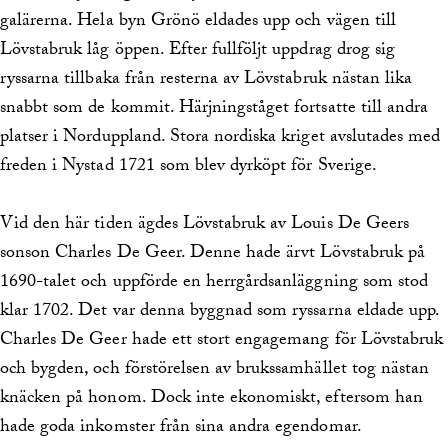
galärerna. Hela byn Grönö eldades upp och vägen till
Lövstabruk låg öppen. Efter fullföljt uppdrag drog sig
ryssarna tillbaka från resterna av Lövstabruk nästan lika
snabbt som de kommit. Härjningståget fortsatte till andra
platser i Norduppland. Stora nordiska kriget avslutades med
freden i Nystad 1721 som blev dyrköpt för Sverige.
Vid den här tiden ägdes Lövstabruk av Louis De Geers
sonson Charles De Geer. Denne hade ärvt Lövstabruk på
1690-talet och uppförde en herrgårdsanläggning som stod
klar 1702. Det var denna byggnad som ryssarna eldade upp.
Charles De Geer hade ett stort engagemang för Lövstabruk
och bygden, och förstörelsen av brukssamhället tog nästan
knäcken på honom. Dock inte ekonomiskt, eftersom han
hade goda inkomster från sina andra egendomar.