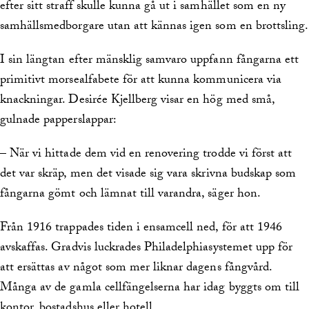
efter sitt straff skulle kunna gå ut i samhället som en ny
samhällsmedborgare utan att kännas igen som en brottsling.
I sin längtan efter mänsklig samvaro uppfann fångarna ett
primitivt morsealfabete för att kunna kommunicera via
knackningar. Desirée Kjellberg visar en hög med små,
gulnade papperslappar:
– När vi hittade dem vid en renovering trodde vi först att
det var skräp, men det visade sig vara skrivna budskap som
fångarna gömt och lämnat till varandra, säger hon.
Från 1916 trappades tiden i ensamcell ned, för att 1946
avskaffas. Gradvis luckrades Philadelphiasystemet upp för
att ersättas av något som mer liknar dagens fångvård.
Många av de gamla cellfängelserna har idag byggts om till
kontor, bostadshus eller hotell.