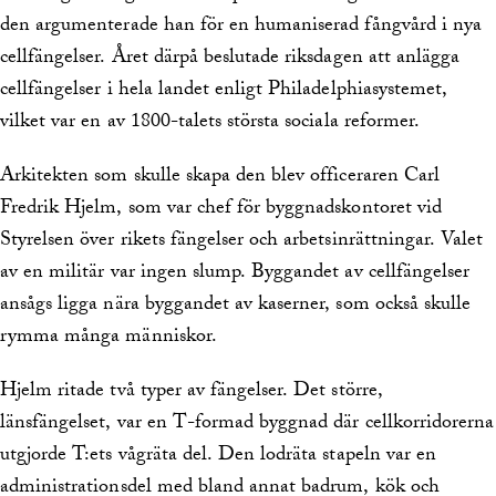
den argumenterade han för en humaniserad fångvård i nya
cellfängelser. Året därpå beslutade riksdagen att anlägga
cellfängelser i hela landet enligt Philadelphiasystemet,
vilket var en av 1800-talets största sociala reformer.
Arkitekten som skulle skapa den blev officeraren Carl
Fredrik Hjelm, som var chef för byggnadskontoret vid
Styrelsen över rikets fängelser och arbetsinrättningar. Valet
av en militär var ingen slump. Byggandet av cellfängelser
ansågs ligga nära byggandet av kaserner, som också skulle
rymma många människor.
Hjelm ritade två typer av fängelser. Det större,
länsfängelset, var en T-formad byggnad där cellkorridorerna
utgjorde T:ets vågräta del. Den lodräta stapeln var en
administrationsdel med bland annat badrum, kök och