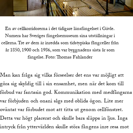
En av cellkorridorerna i det tidigare länsfängelset i Gävle.
Numera har Sveriges fängelsemuseum sina utställningar i
cellerna. Tre av dem är inredda som tidstypiska fångceller från
år 1850, 1900 och 1986, som var byggnadens sista år som
fängelse.
Foto:
Thomas Fahlander
Man kan fråga sig vilka förseelser det ens var möjligt att
göra sig skyldig till i sin ensamhet, men när det kom till
förbud var fantasin god. Kommunikation med medfångarna
var förbjuden och onani sågs med oblida ögon. Lite mer
oväntat var förbudet mot att titta ut genom cellfönstret.
Detta var högt placerat och skulle bara släppa in ljus. Inga
intryck från yttervärlden skulle störa fångens inre resa mot