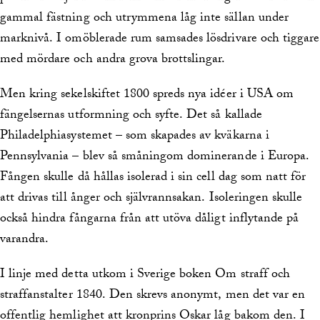
gammal fästning och utrymmena låg inte sällan under
marknivå. I omöblerade rum samsades lösdrivare och tiggare
med mördare och andra grova brottslingar.
Men kring sekelskiftet 1800 spreds nya idéer i USA om
fängelsernas utformning och syfte. Det så kallade
Philadelphiasystemet – som skapades av kväkarna i
Pennsylvania – blev så småningom dominerande i Europa.
Fången skulle då hållas isolerad i sin cell dag som natt för
att drivas till ånger och självrannsakan. Isoleringen skulle
också hindra fångarna från att utöva dåligt inflytande på
varandra.
I linje med detta utkom i Sverige boken Om straff och
straffanstalter 1840. Den skrevs anonymt, men det var en
offentlig hemlighet att kronprins Oskar låg bakom den. I