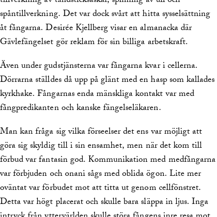
tillverkning av tändsticksaskar, spinning av ull och
spåntillverkning. Det var dock svårt att hitta sysselsättning
åt fångarna. Desirée Kjellberg visar en almanacka där
Gävlefängelset gör reklam för sin billiga arbetskraft.
Även under gudstjänsterna var fångarna kvar i cellerna.
Dörrarna ställdes då upp på glänt med en hasp som kallades
kyrkhake. Fångarnas enda mänskliga kontakt var med
fångpredikanten och kanske fängelseläkaren.
Man kan fråga sig vilka förseelser det ens var möjligt att
göra sig skyldig till i sin ensamhet, men när det kom till
förbud var fantasin god. Kommunikation med medfångarna
var förbjuden och onani sågs med oblida ögon. Lite mer
oväntat var förbudet mot att titta ut genom cellfönstret.
Detta var högt placerat och skulle bara släppa in ljus. Inga
intryck från yttervärlden skulle störa fångens inre resa mot