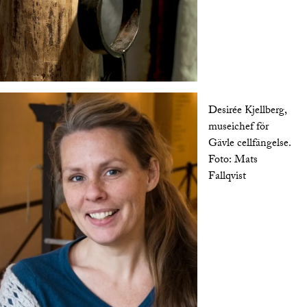
Desirée Kjellberg,
museichef för
Gävle cellfängelse.
Foto:
Mats
Fallqvist