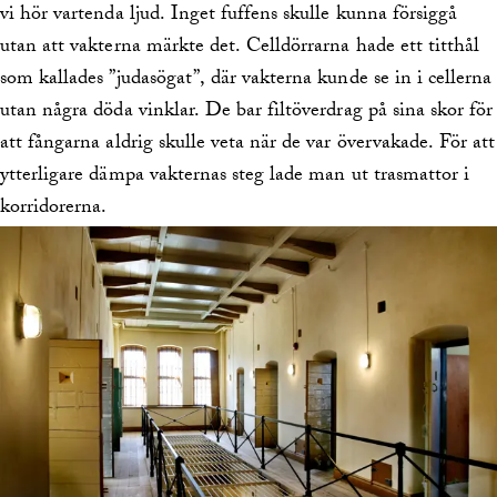
vi hör vartenda ljud. Inget fuffens skulle kunna försiggå
utan att vakterna märkte det. Celldörrarna hade ett titthål
som kallades ”judasögat”, där vakterna kunde se in i cellerna
utan några döda vinklar. De bar filtöverdrag på sina skor för
att fångarna aldrig skulle veta när de var övervakade. För att
ytterligare dämpa vakternas steg lade man ut trasmattor i
korridorerna.