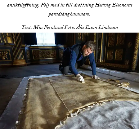
ansiktslyftning. Följ med in till drottning Hedvig Eleonoras
paradsängkammare.
Text: Mia Fernlund Foto: Åke E:son Lindman