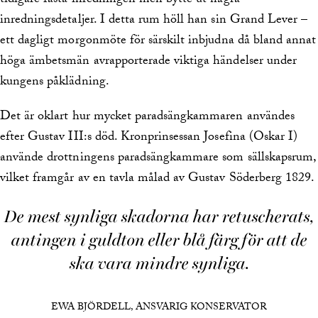
tidigare fasta inredningen men bytte ut några
inredningsdetaljer. I detta rum höll han sin Grand Lever –
ett dagligt morgonmöte för särskilt inbjudna då bland annat
höga ämbetsmän avrapporterade viktiga händelser under
kungens påklädning.
Det är oklart hur mycket paradsängkammaren användes
efter Gustav III:s död. Kronprinsessan Josefina (Oskar I)
använde drottningens paradsängkammare som sällskapsrum,
vilket framgår av en tavla målad av Gustav Söderberg 1829.
De mest synliga skadorna har retuscherats,
antingen i guldton eller blå färg för att de
ska vara mindre synliga.
EWA BJÖRDELL, ANSVARIG KONSERVATOR