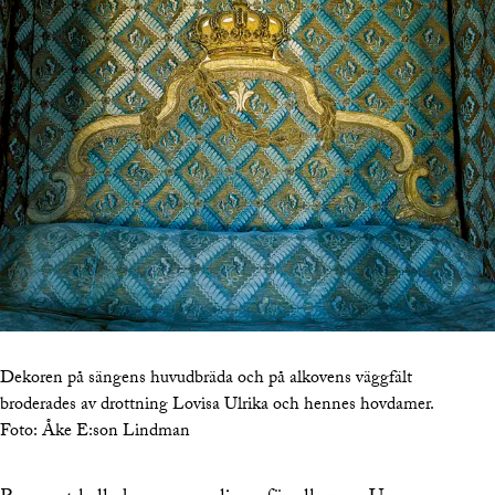
Dekoren på sängens huvudbräda och på alkovens väggfält
broderades av drottning Lovisa Ulrika och hennes hovdamer.
Foto:
Åke E:son Lindman