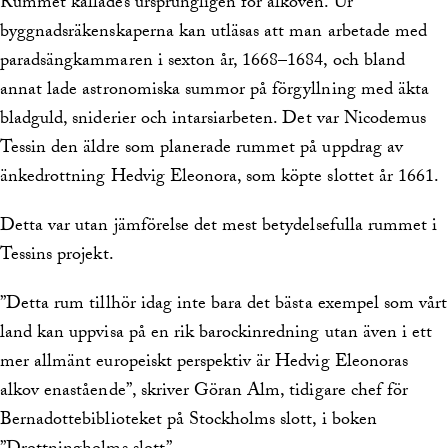
Rummet kallades ursprungligen för alkoven. Ur
byggnadsräkenskaperna kan utläsas att man arbetade med
paradsängkammaren i sexton år, 1668–1684, och bland
annat lade astronomiska summor på förgyllning med äkta
bladguld, sniderier och intarsiarbeten. Det var Nicodemus
Tessin den äldre som planerade rummet på uppdrag av
änkedrottning Hedvig Eleonora, som köpte slottet år 1661.
Detta var utan jämförelse det mest betydelsefulla rummet i
Tessins projekt.
”Detta rum tillhör idag inte bara det bästa exempel som vårt
land kan uppvisa på en rik barockinredning utan även i ett
mer allmänt europeiskt perspektiv är Hedvig Eleonoras
alkov enastående”, skriver Göran Alm, tidigare chef för
Bernadottebiblioteket på Stockholms slott, i boken