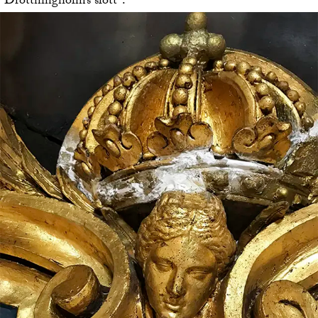
”Drottningholms slott”.