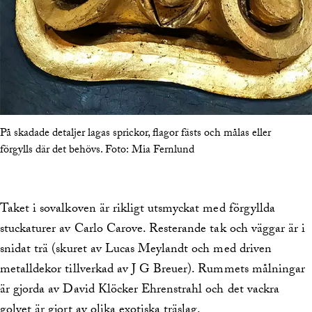
På skadade detaljer lagas sprickor, flagor fästs och målas eller
förgylls där det behövs.
Foto:
Mia Fernlund
Taket i sovalkoven är rikligt utsmyckat med förgyllda
stuckaturer av Carlo Carove. Resterande tak och väggar är i
snidat trä (skuret av Lucas Meylandt och med driven
metalldekor tillverkad av J G Breuer). Rummets målningar
är gjorda av David Klöcker Ehrenstrahl och det vackra
golvet är gjort av olika exotiska träslag.