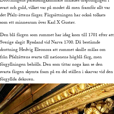
Drottningens paradsängkammare målades ursprungligen i
svart och guld, vilket var på modet då men framför allt var
det Pfalz-ättens färger. Färgsättningen har också tolkats
som ett minnesrum över Karl X Gustav.
Den blå färgen som rummet har idag kom till 1701 efter att
Sverige slagit Ryssland vid Narva 1700. Då bestämde
drottning Hedvig Eleonora att rummet skulle målas om
från Pfalzättens svarta till nationens högblå färg, men
förgyllningen behölls. Den som tittar noga kan se den
svarta färgen skymta fram på en del ställen i skarvar vid den
förgyllda dekoren.