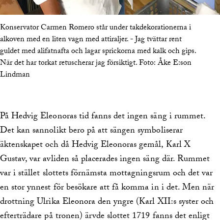
Konservator Carmen Romero står under takdekorationerna i
alkoven med en liten vagn med attiraljer. - Jag tvättar rent
guldet med alifatnafta och lagar sprickorna med kalk och gips.
När det har torkat retuscherar jag försiktigt.
Foto:
Åke E:son
Lindman
På Hedvig Eleonoras tid fanns det ingen säng i rummet.
Det kan sannolikt bero på att sängen symboliserar
äktenskapet och då Hedvig Eleonoras gemål, Karl X
Gustav, var avliden så placerades ingen säng där. Rummet
var i stället slottets förnämsta mottagningsrum och det var
en stor ynnest för besökare att få komma in i det. Men när
drottning Ulrika Eleonora den yngre (Karl XII:s syster och
efterträdare på tronen) ärvde slottet 1719 fanns det enligt