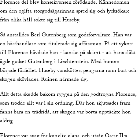
Florence del blev konsekvensen förödande. Kännedomen
om den ogifta storgodsägarinnan spred sig och lycksökare
från olika håll sökte sig till Huseby.
Så anställdes Berl Gutenberg som godsförvaltare. Han var
en hästhandlare som titulerade sig affärsman. På ett vykort
till Florence hävdade han - kanske på skämt - att hans släkt
ägde godset Gutenberg i Liechtenstein. Med honom
började förfallet. Huseby vansköttes, pengarna rann bort och
skogen skövlades. Ruinen närmade sig.
Allt detta skedde bakom ryggen på den godtrogna Florence,
som trodde allt var i sin ordning. Där hon skjutsades fram
fanns bara en trädridå, att skogen var borta upptäckte hon
aldrig.
Florence var svag för kunglig glans, och utsåg Oscar II:s