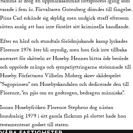
Samma år drog en uppmärksammad rättsprocess igång som
varade i fem år. Förvaltaren Gutenberg dömdes till fängelse.
Prins Carl erkände sig skyldig men undgick straff eftersom
rätten ansåg att han inte förstått sitt kriminella handlande.
Efter en hård och stundtals förödmjukande kamp lyckades
Florence 1976 åter bli myndig, men hon fick inte tillbaka
ansvaret för skötseln av Huseby. Hennes bittra öde berörde
och upprörde många och sympatiyttringarna strömmade till
Huseby. Författaren Vilhelm Moberg skrev skådespelet
”Sagoprinsen” om Husebyskandalen och dedicerade den till
Florence, ”en pjäs om en godtrogen, bedragen människa”.
Innan Husebyfröken Florence Stephens dog nästan
hundraårig 1979 i sitt gamla flickrum på slottet hade hon
testamenterat godset till staten.