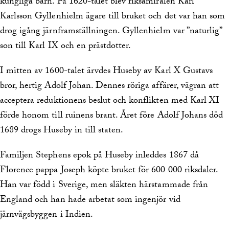
kungliga barn. På 1620-talet blev riksamiralen Karl
Karlsson Gyllenhielm ägare till bruket och det var han som
drog igång järnframställningen. Gyllenhielm var ”naturlig”
son till Karl IX och en prästdotter.
I mitten av 1600-talet ärvdes Huseby av Karl X Gustavs
bror, hertig Adolf Johan. Dennes röriga affärer, vägran att
acceptera reduktionens beslut och konflikten med Karl XI
förde honom till ruinens brant. Året före Adolf Johans död
1689 drogs Huseby in till staten.
Familjen Stephens epok på Huseby inleddes 1867 då
Florence pappa Joseph köpte bruket för 600 000 riksdaler.
Han var född i Sverige, men släkten härstammade från
England och han hade arbetat som ingenjör vid
järnvägsbyggen i Indien.