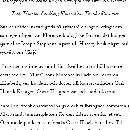
ställt frågan till henne om hon verkligen var dotter till Oscar II.
Text: Thorsten Sandberg Illustration: Tzenko Stoyanov
Svaret spädde naturligtvis på ryktesbildningen kring vem
som egentligen var Florence biologiske far. Var det kungen
själv eller Joseph Stephens, ägare till Huseby bruk några mil
sydväst om Växjö.
Florence tog inte avstånd från skvallret utan höll snarare
detta vid liv. ”Mum”, som Florence kallade sin mamma
Elisabeth, var hovdam och dotter till konteramiralen Carl
Henrik Kreüger, Oscar II:s gode vän och kadettkamrat.
Familjen Stephens var välbärgad och tillbringade somrarna i
Marstrand, tummelplatsen för den tidens svenska jet set.
Och medelpunkten var förstås Oscar II och hans hov. Till