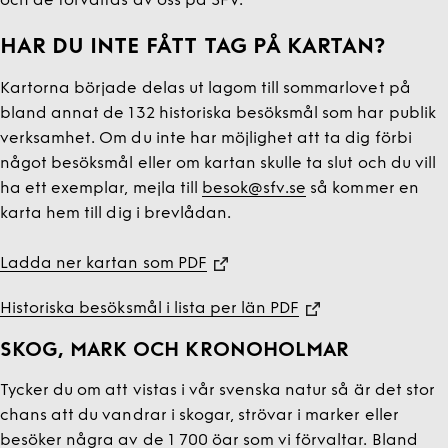
och de förvaltas av oss på SFV.
HAR DU INTE FÅTT TAG PÅ KARTAN?
Kartorna började delas ut lagom till sommarlovet på
bland annat de 132 historiska besöksmål som har publik
verksamhet. Om du inte har möjlighet att ta dig förbi
något besöksmål eller om kartan skulle ta slut och du vill
ha ett exemplar, mejla till
besok@sfv.se
så kommer en
karta hem till dig i brevlådan.
Ladda ner kartan som PDF
Historiska besöksmål i lista per län PDF
SKOG, MARK OCH KRONOHOLMAR
Tycker du om att vistas i vår svenska natur så är det stor
chans att du vandrar i skogar, strövar i marker eller
besöker några av de 1 700 öar som vi förvaltar. Bland