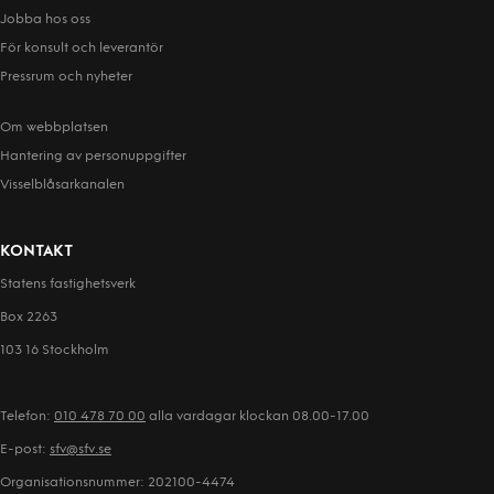
Jobba hos oss
För konsult och leverantör
Pressrum och nyheter
Om webbplatsen
Hantering av person­uppgifter
Visselblåsarkanalen
KONTAKT
Statens fastighetsverk
Box 2263
103 16 Stockholm
Telefon:
010 478 70 00
alla vardagar klockan 08.00-17.00
E-post:
sfv@sfv.se
Organisationsnummer: 202100-4474