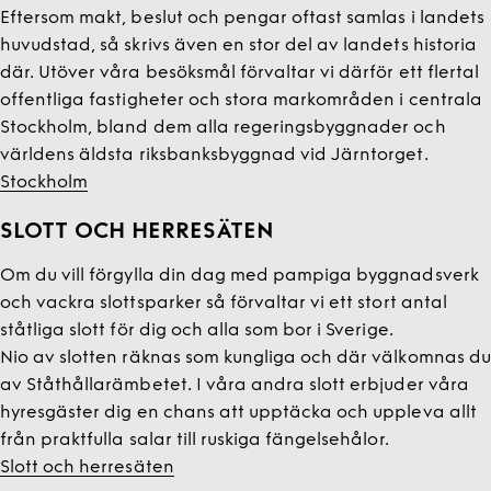
Eftersom makt, beslut och pengar oftast samlas i landets
huvudstad, så skrivs även en stor del av landets historia
där. Utöver våra besöksmål förvaltar vi därför ett flertal
offentliga fastigheter och stora markområden i centrala
Stockholm, bland dem alla regeringsbyggnader och
världens äldsta riksbanksbyggnad vid Järntorget.
Stockholm
SLOTT OCH HERRESÄTEN
Om du vill förgylla din dag med pampiga byggnadsverk
och vackra slottsparker så förvaltar vi ett stort antal
ståtliga slott för dig och alla som bor i Sverige.
Nio av slotten räknas som kungliga och där välkomnas du
av Ståthållarämbetet. I våra andra slott erbjuder våra
hyresgäster dig en chans att upptäcka och uppleva allt
från praktfulla salar till ruskiga fängelsehålor.
Slott och herresäten