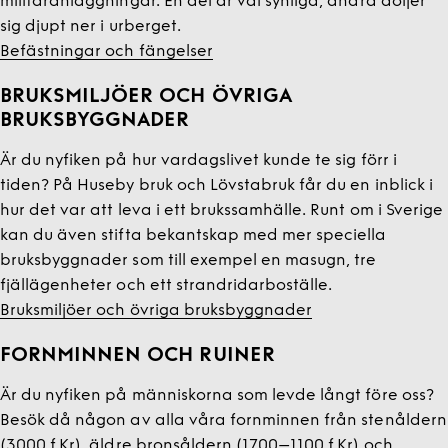
militäranläggningar. En del är väl synliga, andra döljer
sig djupt ner i urberget.
Befästningar och fängelser
BRUKSMILJÖER OCH ÖVRIGA
BRUKSBYGGNADER
Är du nyfiken på hur vardagslivet kunde te sig förr i
tiden? På Huseby bruk och Lövstabruk får du en inblick i
hur det var att leva i ett brukssamhälle. Runt om i Sverige
kan du även stifta bekantskap med mer speciella
bruksbyggnader som till exempel en masugn, tre
fjällägenheter och ett strandridarboställe.
Bruksmiljöer och övriga bruksbyggnader
FORNMINNEN OCH RUINER
Är du nyfiken på människorna som levde långt före oss?
Besök då någon av alla våra fornminnen från stenåldern
(3000 f.Kr), äldre bronsåldern (1700–1100 f.Kr) och