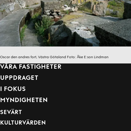
Oscar den andres fort, Västra Götaland
Foto:
Åke E:son Lindman
VÅRA FASTIGHETER
UPPDRAGET
I FOKUS
MYNDIGHETEN
SEVÄRT
KULTURVÄRDEN