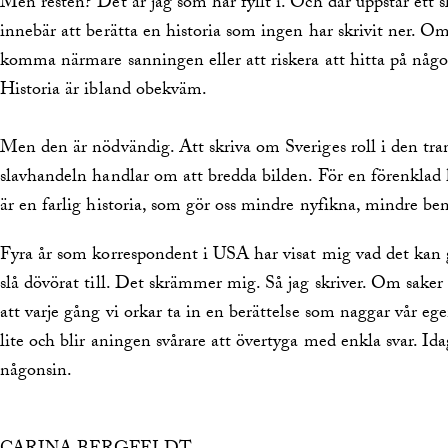
Men resten? Det är jag som har fyllt i. Och där uppstår ett 
innebär att berätta en historia som ingen har skrivit ner. Om 
komma närmare sanningen eller att riskera att hitta på någo
Historia är ibland obekväm.
Men den är nödvändig. Att skriva om Sveriges roll i den tra
slavhandeln handlar om att bredda bilden. För en förenklad 
är en farlig historia, som gör oss mindre nyfikna, mindre ben
Fyra år som korrespondent i USA har visat mig vad det kan
slå dövörat till. Det skrämmer mig. Så jag skriver. Om sake
att varje gång vi orkar ta in en berättelse som naggar vår egen 
lite och blir aningen svårare att övertyga med enkla svar. Ida
någonsin.