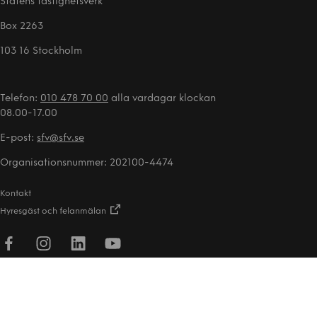
Statens fastighetsverk
Box 2263
103 16 Stockholm
Telefon:
010 478 70 00
alla vardagar klockan
08.00-17.00
E-post:
sfv@sfv.se
Organisationsnummer: 202100-4474
Kontakt
Hyresgäst och felanmälan