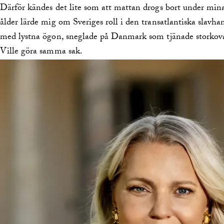
Därför kändes det lite som att mattan drogs bort under mina 
ålder lärde mig om Sveriges roll i den transatlantiska slavh
med lystna ögon, sneglade på Danmark som tjänade storko
Ville göra samma sak.