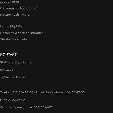
Jobba hos oss
För konsult och leverantör
Pressrum och nyheter
Om webbplatsen
Hantering av person­uppgifter
Visselblåsarkanalen
KONTAKT
Statens fastighetsverk
Box 2263
103 16 Stockholm
Telefon:
010 478 70 00
alla vardagar klockan 08.00-17.00
E-post:
sfv@sfv.se
Organisationsnummer: 202100-4474