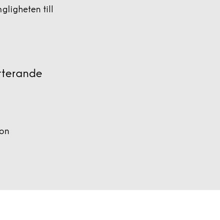
gligheten till
tterande
ion