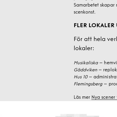
Samarbetet skapar ny
scenkonst.
FLER LOKALER
För att hela v
lokaler:
Musikaliska
– hemvis
Gäddviken
– replok
Hus 10
– administrat
Flemingsberg
– prod
Läs mer
Nya scener