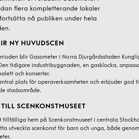
dan flera kompletterande lokaler
 fortsätta nå publiken under hela
en.
IR NY HUVUDSCEN
rioden blir Gasometer i Norra Djurgårdsstaden Kungl
Den tidigare industribyggnaden, en gasklocka, anpassas
alett och konserter.
entral plats för operaverksamheten och erbjuder god t
ande stadsområde.
TILL SCENKONSTMUSEET
t tillfälliga hem på Scenkonstmuseet i centrala Stockh
tta utveckla scenkonst för barn och unga, både genom
eter.